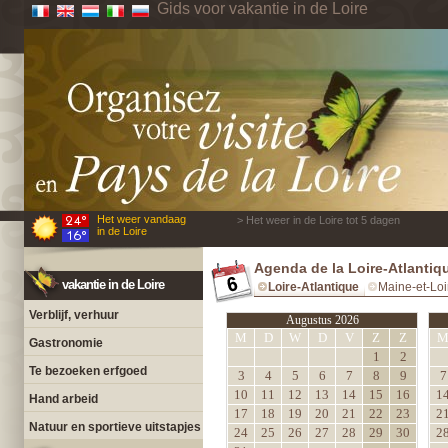
Gids voor vakantie in de Loire
Het weer vandaag
> Het weer in de Loire tot 5 dagen
in de Loire
Agenda de la Loire-Atlantiq
vakantie in de Loire
Loire-Atlantique
Maine-et-Loi
Verblijf, verhuur
Augustus 2026
M
D
W
D
V
Z
Z
Gastronomie
1
2
Te bezoeken erfgoed
3
4
5
6
7
8
9
7
10
11
12
13
14
15
16
1
Hand arbeid
17
18
19
20
21
22
23
2
Natuur en sportieve uitstapjes
24
25
26
27
28
29
30
2