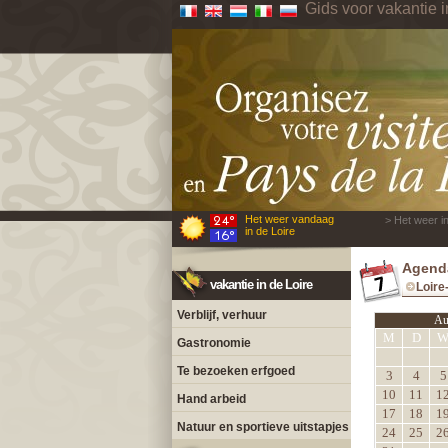
Gids voor vakantie i
Het weer vandaag
> Het weer in
in de Loire
Agenda
vakantie in de Loire
Loire
Verblijf, verhuur
Au
M
D
Gastronomie
Te bezoeken erfgoed
3
4
5
10
11
1
Hand arbeid
17
18
1
Natuur en sportieve uitstapjes
24
25
2