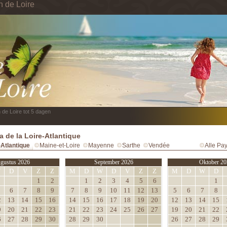
n de Loire
 de Loire tot 5 dagen
 de la Loire-Atlantique
-Atlantique
Maine-et-Loire
Mayenne
Sarthe
Vendée
Alle Pay
gustus 2026
September 2026
Oktober 20
W
D
V
Z
Z
M
D
W
D
V
Z
Z
M
D
W
D
1
2
1
2
3
4
5
6
1
6
7
8
9
7
8
9
10
11
12
13
5
6
7
8
2
13
14
15
16
14
15
16
17
18
19
20
12
13
14
15
9
20
21
22
23
21
22
23
24
25
26
27
19
20
21
22
6
27
28
29
30
28
29
30
26
27
28
29