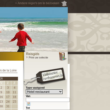
> Andere regio's om te bezoeken
Reisgids
Print uw selectie
s de la Loire
26
V
Z
Z
2
3
4
Type vastgoed
9
10
11
Van
16
17
18
23
24
25
30
31
Tot