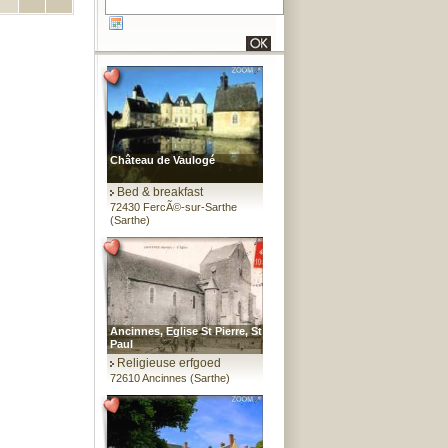
Château de Vaulogé
Bed & breakfast
72430 FercÃ©-sur-Sarthe
(Sarthe)
Ancinnes, Eglise St Pierre, St
Paul
Religieuse erfgoed
72610 Ancinnes (Sarthe)