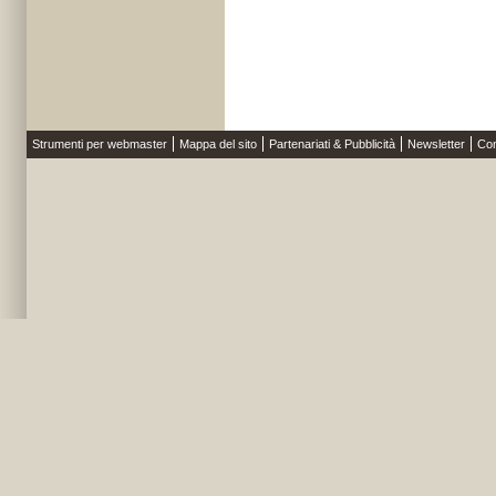
Strumenti per webmaster
Mappa del sito
Partenariati & Pubblicità
Newsletter
Con