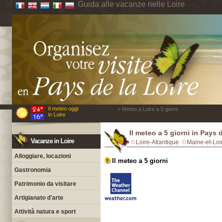
Guida alle vacanze nelle Loire
Il meteo oggi
> Meteo a Loire a 5 giorni
in Loire
Il meteo a 5 giorni in Pays 
Vacanze in Loire
Loire-Atlantique
Maine-et-Loi
Alloggiare, locazioni
Il meteo a 5 giorni
Gastronomia
Patrimonio da visitare
Artigianato d'arte
Attività natura e sport