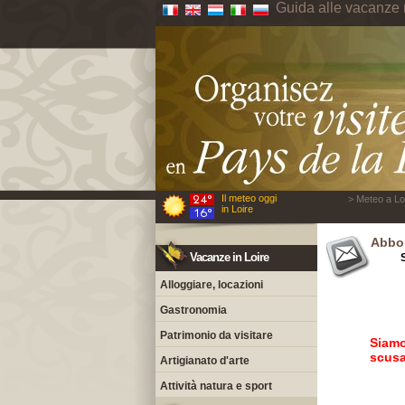
Guida alle vacanze 
Il meteo oggi
> Meteo a Loi
in Loire
Abbon
Vacanze in Loire
Alloggiare, locazioni
Gastronomia
Patrimonio da visitare
Siamo
scusa
Artigianato d'arte
Attività natura e sport