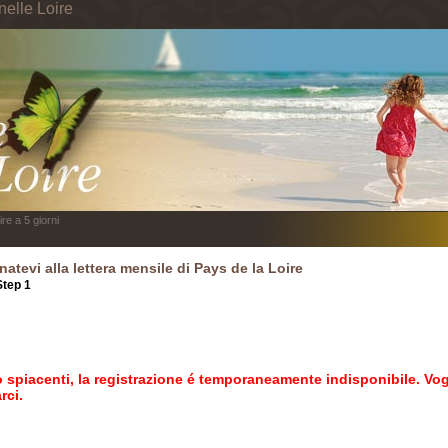
nelle Loire
re a 5 giorni
atevi alla lettera mensile di Pays de la Loire
Step 1
Step 2
Step 3
 spiacenti, la registrazione é temporaneamente indisponibile. Vog
rci.