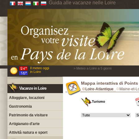
Guida alle vacanze nelle Loire
Il meteo oggi
> Meteo a Loire a 5 giorni
in Loire
Mappa interattiva di Points
Vacanze in Loire
Loire-Atlantique
Maine-et-Lo
Alloggiare, locazioni
Turismo
Gastronomia
Patrimonio da visitare
Artigianato d'arte
Attività natura e sport