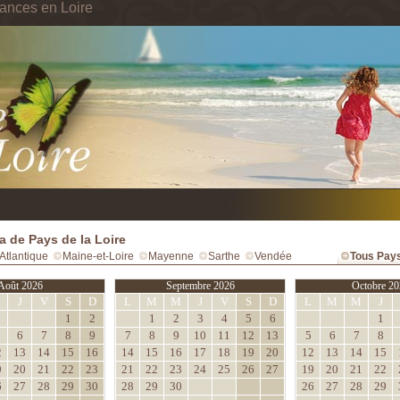
ances en Loire
 de Pays de la Loire
Atlantique
Maine-et-Loire
Mayenne
Sarthe
Vendée
Tous Pays
Août 2026
Septembre 2026
Octobre 20
M
J
V
S
D
L
M
M
J
V
S
D
L
M
M
J
1
2
1
2
3
4
5
6
1
6
7
8
9
7
8
9
10
11
12
13
5
6
7
8
2
13
14
15
16
14
15
16
17
18
19
20
12
13
14
15
9
20
21
22
23
21
22
23
24
25
26
27
19
20
21
22
6
27
28
29
30
28
29
30
26
27
28
29