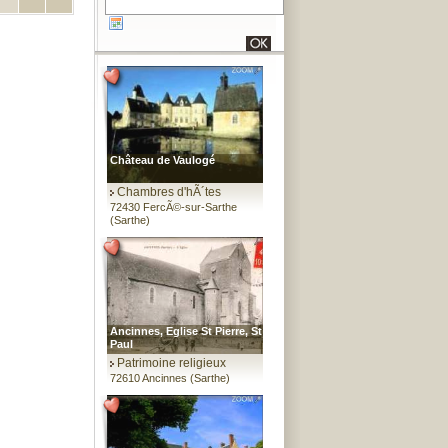
Château de Vaulogé
Chambres d'hÃ´tes
72430 FercÃ©-sur-Sarthe
(Sarthe)
Ancinnes, Eglise St Pierre, St
Paul
Patrimoine religieux
72610 Ancinnes (Sarthe)