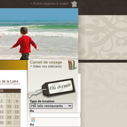
> Autres régions à visiter
Carnet de voyage
Editer vos sélections
 de la Loire
26
V
S
D
2
3
4
Type de location
9
10
11
Du
16
17
18
23
24
25
30
31
Au