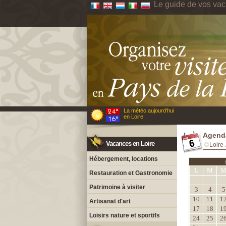
Le guide de vos vac
La météo aujourd'hui
en Loire
Agenda
Vacances en Loire
Loire-
Hébergement, locations
L
M
Restauration et Gastronomie
Patrimoine à visiter
3
4
5
10
11
1
Artisanat d'art
17
18
1
Loisirs nature et sportifs
24
25
2