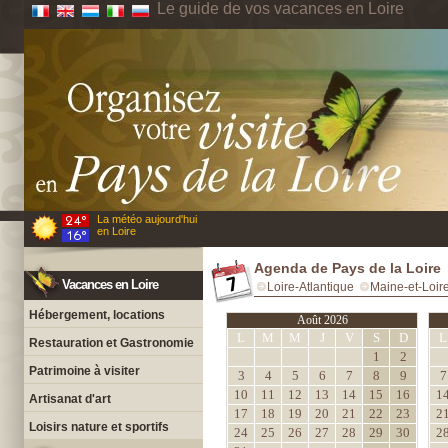
Le guide de vos vacances en Loire
La météo aujourd'hui
en Loire
Agenda de Pays de la Loire
Vacances en Loire
Loire-Atlantique
Maine-et-Loir
Hébergement, locations
Août 2026
L
M
M
J
V
S
D
L
Restauration et Gastronomie
1
2
Patrimoine à visiter
3
4
5
6
7
8
9
7
10
11
12
13
14
15
16
1
Artisanat d'art
17
18
19
20
21
22
23
2
Loisirs nature et sportifs
24
25
26
27
28
29
30
2