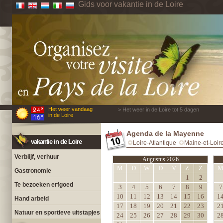
Gids voor vakantie in de Loire
Het weer vandaag
> Het weer in de Loire tot 5 dagen
in de Loire
Agenda de la Mayenne
vakantie in de Loire
Loire-Atlantique
Maine-et-Loir
Verblijf, verhuur
Augustus 2026
M
D
W
D
V
Z
Z
Gastronomie
1
2
Te bezoeken erfgoed
3
4
5
6
7
8
9
7
10
11
12
13
14
15
16
1
Hand arbeid
17
18
19
20
21
22
23
2
Natuur en sportieve uitstapjes
24
25
26
27
28
29
30
2