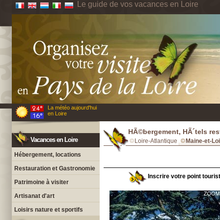
Le guide de vos vacances en Loire
La météo aujourd'hui
en Loire
HÃ©bergement, HÃ´tels res
Vacances en Loire
Loire-Atlantique
Maine-et-Lo
Hébergement, locations
Restauration et Gastronomie
Inscrire votre point touris
Patrimoine à visiter
Artisanat d'art
Loisirs nature et sportifs