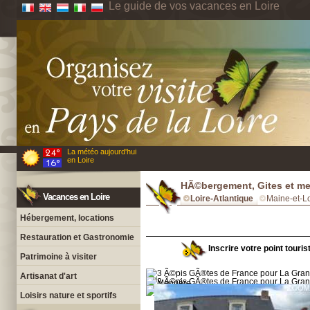
Le guide de vos vacances en Loire
La météo aujourd'hui
en Loire
HÃ©bergement, Gites et me
Vacances en Loire
Loire-Atlantique
Maine-et-Lo
Hébergement, locations
Restauration et Gastronomie
Inscrire votre point touris
Patrimoine à visiter
Artisanat d'art
Loisirs nature et sportifs