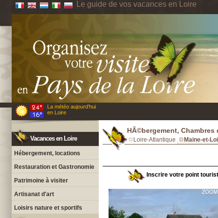
Le guide de vos vacances en Loire
La météo aujourd'hui
en Loire
HÃ©bergement, Chambres d'
Vacances en Loire
Loire-Atlantique
Maine-et-Lo
Hébergement, locations
Restauration et Gastronomie
Inscrire votre point touris
Patrimoine à visiter
Artisanat d'art
Loisirs nature et sportifs