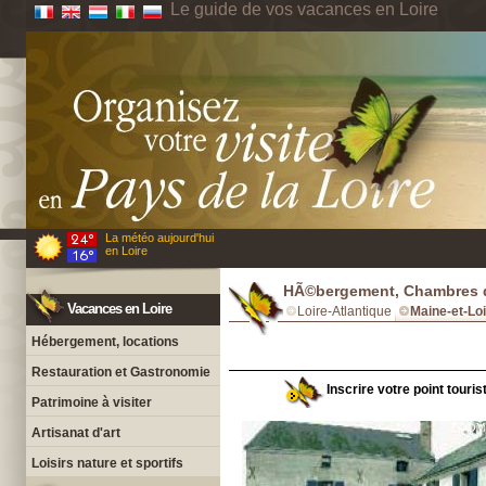
Le guide de vos vacances en Loire
La météo aujourd'hui
en Loire
HÃ©bergement, Chambres d'
Vacances en Loire
Loire-Atlantique
Maine-et-Lo
Hébergement, locations
Restauration et Gastronomie
Inscrire votre point touris
Patrimoine à visiter
Artisanat d'art
Loisirs nature et sportifs