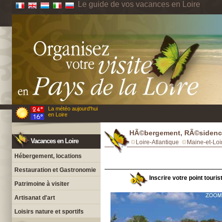
Le guide de vos vacances en Loire
La météo aujourd'hui
en Loire
HÃ©bergement, RÃ©sidence
Vacances en Loire
Loire-Atlantique
Maine-et-Loi
Hébergement, locations
Restauration et Gastronomie
Inscrire votre point touri
Patrimoine à visiter
Artisanat d'art
Loisirs nature et sportifs