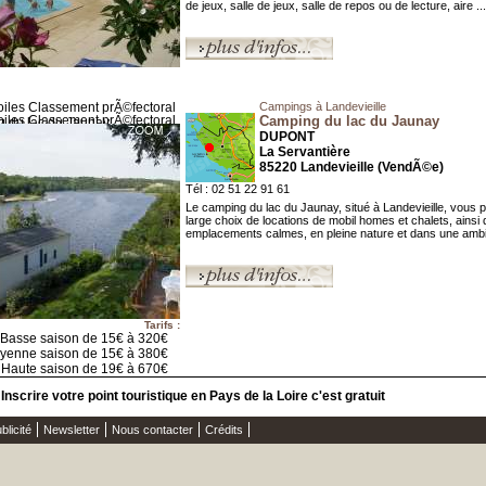
de jeux, salle de jeux, salle de repos ou de lecture, aire ...
Campings à Landevieille
Camping du lac du Jaunay
DUPONT
La Servantière
85220 Landevieille (VendÃ©e)
Tél : 02 51 22 91 61
Le camping du lac du Jaunay, situé à Landevieille, vous 
large choix de locations de mobil homes et chalets, ainsi
emplacements calmes, en pleine nature et dans une ambi
Tarifs :
Basse saison de 15€ à 320€
yenne saison de 15€ à 380€
Haute saison de 19€ à 670€
Inscrire votre point touristique en Pays de la Loire c'est gratuit
blicité
Newsletter
Nous contacter
Crédits