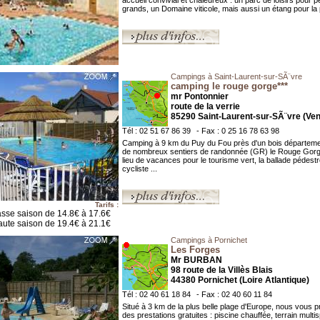
accueil convivial et chaleureux : un parc de loisirs pour pe
grands, un Domaine viticole, mais aussi un étang pour la 
Campings à Saint-Laurent-sur-SÃ¨vre
camping le rouge gorge***
mr Pontonnier
route de la verrie
85290 Saint-Laurent-sur-SÃ¨vre (V
Tél : 02 51 67 86 39
- Fax : 0 25 16 78 63 98
Camping à 9 km du Puy du Fou près d'un bois départeme
de nombreux sentiers de randonnée (GR) le Rouge Gorg
lieu de vacances pour le tourisme vert, la ballade pédestr
cycliste ...
Tarifs :
sse saison de 14.8€ à 17.6€
ute saison de 19.4€ à 21.1€
Campings à Pornichet
Les Forges
Mr BURBAN
98 route de la Villès Blais
44380 Pornichet (Loire Atlantique)
Tél : 02 40 61 18 84
- Fax : 02 40 60 11 84
Situé à 3 km de la plus belle plage d'Europe, nous vous 
des prestations gratuites : piscine chauffée, terrain multis