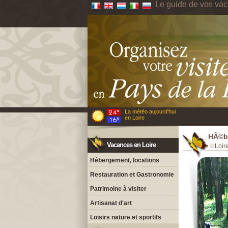
Le guide de vos vac
La météo aujourd'hui
en Loire
HÃ©be
Vacances en Loire
Loir
Hébergement, locations
Restauration et Gastronomie
Patrimoine à visiter
Artisanat d'art
Loisirs nature et sportifs