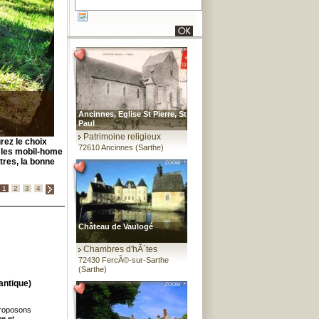
Ancinnes, Eglise St Pierre, St
Paul
Patrimoine religieux
rez le choix
72610 Ancinnes (Sarthe)
u les mobil-home
tres, la bonne
1
2
3
4
Château de Vaulogé
Chambres d'hÃ´tes
72430 FercÃ©-sur-Sarthe
(Sarthe)
antique)
proposons
e et