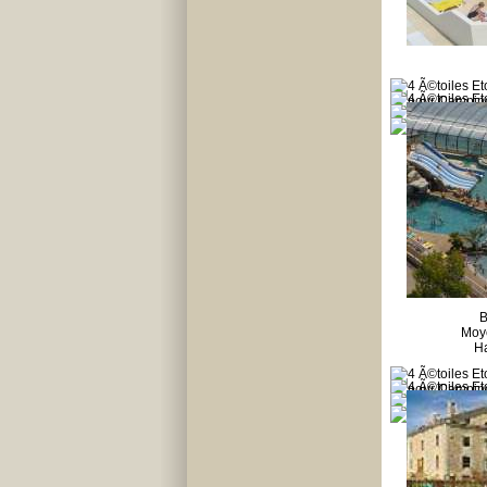
B
Moy
Ha