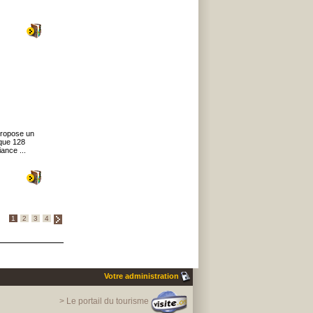
propose un
 que 128
ance ...
1
2
3
4
Votre administration
> Le portail du tourisme