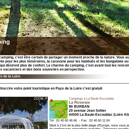
ing
 camping, c'est être certain de partager un moment proche de la nature. Vous au
ente pour les plus téméraires, la caravane pour les habitués et les bungalows o
qui désirent plus de confort. Le charme du camping, c'est avant tout les rencon
s vacanciers et des bons souvenirs en perspective.
s de la Loire.
Inscrire votre point touristique en Pays de la Loire c'est gratuit
Campings à La Baule-Escoublac
La Roseraie
Mr BURBAN
20 avenue Jean Sohier
44500 La Baule-Escoublac (Loire Atl
Tél : 02 40 60 46 66
- Fax : 02 40 60 11 84
Situé à 2 km de la plus belle plage d'Europe, nous vous 
de nombreuses prestations gratuites : Toboggan aquatiqu