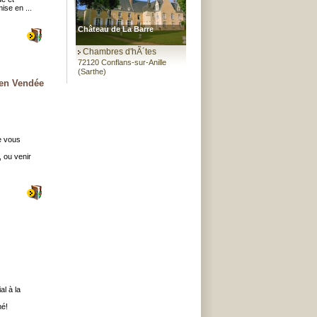
ise en ...
Château de La Barre
Chambres d'hÃ´tes
72120 Conflans-sur-Anille
(Sarthe)
 en Vendée
e vous
 ou venir
al à la
mé!