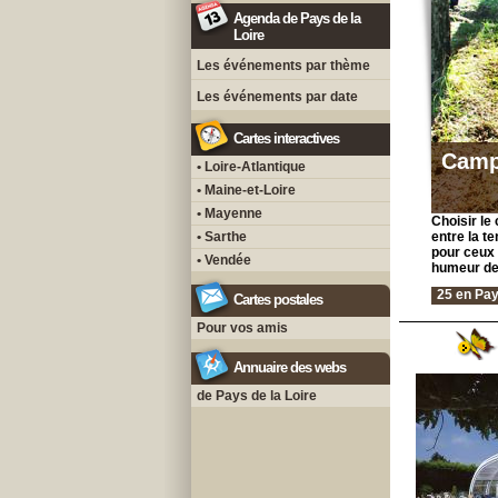
Agenda de Pays de la
Loire
Les événements par thème
Les événements par date
Cartes interactives
Camp
• Loire-Atlantique
• Maine-et-Loire
• Mayenne
Choisir le
• Sarthe
entre la t
pour ceux 
• Vendée
humeur de
25 en Pay
Cartes postales
Pour vos amis
Annuaire des webs
de Pays de la Loire