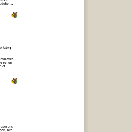
tits et
pêche, ...
endÃ©e)
ntal avec
e est un
e et
proposons
port, aire