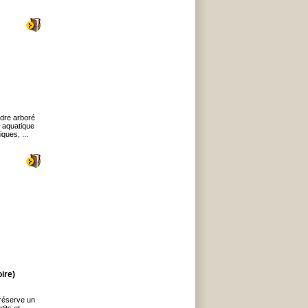
adre arboré
 aquatique
ues, ...
ire)
réserve un