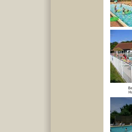
Ba
Ha