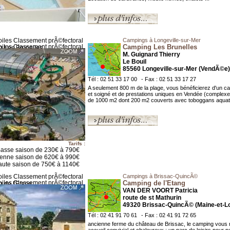
Campings à Longeville-sur-Mer
Camping Les Brunelles
M. Guignard Thierry
Le Bouil
85560 Longeville-sur-Mer (VendÃ©e)
Tél : 02 51 33 17 00
- Fax : 02 51 33 17 27
A seulement 800 m de la plage, vous bénéficierez d'un c
et soigné et de prestations uniques en Vendée (complexe
de 1000 m2 dont 200 m2 couverts avec toboggans aquatiq
Tarifs :
asse saison de 230€ à 790€
enne saison de 620€ à 990€
ute saison de 750€ à 1140€
Campings à Brissac-QuincÃ©
Camping de l'Etang
VAN DER VOORT Patricia
route de st Mathurin
49320 Brissac-QuincÃ© (Maine-et-Lo
Tél : 02 41 91 70 61
- Fax : 02 41 91 72 65
ancienne ferme du château de Brissac, le camping vous 