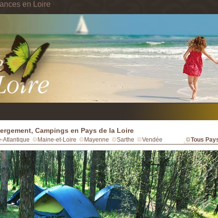
ances en Loire
rgement, Campings en Pays de la Loire
e-Atlantique
Maine-et-Loire
Mayenne
Sarthe
Vendée
Tous Pays