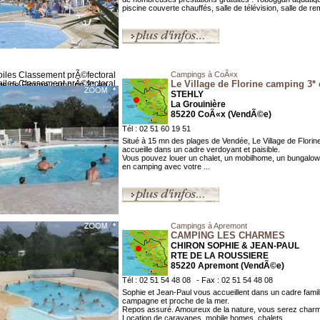
piscine couverte chauffés, salle de télévision, salle de rem
Campings à CoÃ«x
Le Village de Florine camping 3*
STEHLY
La Grouinière
85220 CoÃ«x (VendÃ©e)
Tél : 02 51 60 19 51
Situé à 15 mn des plages de Vendée, Le Village de Florin
accueille dans un cadre verdoyant et paisible.
Vous pouvez louer un chalet, un mobilhome, un bungalow,
en camping avec votre ...
Campings à Apremont
CAMPING LES CHARMES
CHIRON SOPHIE & JEAN-PAUL
RTE DE LA ROUSSIERE
85220 Apremont (VendÃ©e)
Tél : 02 51 54 48 08
- Fax : 02 51 54 48 08
Sophie et Jean-Paul vous accueillent dans un cadre famili
campagne et proche de la mer.
Repos assuré. Amoureux de la nature, vous serez char
Location de caravanes, mobile homes, chalets ...