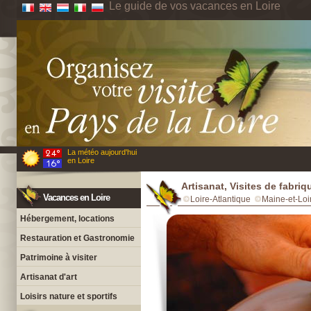
Le guide de vos vacances en Loire
La météo aujourd'hui
en Loire
Artisanat, Visites de fabriq
Vacances en Loire
Loire-Atlantique
Maine-et-Loi
Hébergement, locations
Restauration et Gastronomie
Patrimoine à visiter
Artisanat d'art
Loisirs nature et sportifs