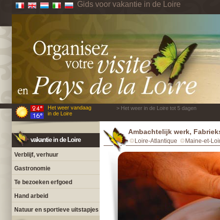
Gids voor vakantie in de Loire
Het weer vandaag
> Het weer in de Loire tot 5 dagen
in de Loire
Ambachtelijk werk, Fabriek
vakantie in de Loire
Loire-Atlantique
Maine-et-Loi
Verblijf, verhuur
Gastronomie
Te bezoeken erfgoed
Hand arbeid
Natuur en sportieve uitstapjes