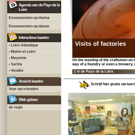
Agenda van de Pays de la
Loire
Evenementen op thema
Evenementen op datum
Interactieve kaarten
Visits of factories
• Loire-Atlantique
• Maine-et-Loire
• Mayenne
On the meeting of the craftsmen on th
• Sarthe
way of a foundry or even a brewery, d
• Vendée
1 in de Pays de la Loire.
Ansicht kaarten
Schrijf hier gratis uw toer
Voor uw vrienden
Web gidsen
de regio