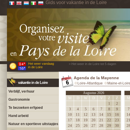
Gids voor vakantie in de Loire
Het weer vandaag
> Het weer in de Loire tot 5 dagen
in de Loire
Agenda de la Mayenne
vakantie in de Loire
Loire-Atlantique
Maine-et-Loir
Verblijf, verhuur
Augustus 2026
M
D
W
D
V
Z
Z
Gastronomie
1
2
Te bezoeken erfgoed
3
4
5
6
7
8
9
7
10
11
12
13
14
15
16
1
Hand arbeid
17
18
19
20
21
22
23
2
Natuur en sportieve uitstapjes
24
25
26
27
28
29
30
2