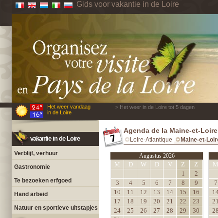
Gids voor vakantie in de Loire
Het weer vandaag
> Het weer in de Loire tot 5 dagen
in de Loire
Agenda de la Maine-et-Loire
vakantie in de Loire
Loire-Atlantique
Maine-et-Loir
Verblijf, verhuur
Augustus 2026
M
D
W
D
V
Z
Z
Gastronomie
1
2
Te bezoeken erfgoed
3
4
5
6
7
8
9
7
10
11
12
13
14
15
16
1
Hand arbeid
17
18
19
20
21
22
23
2
Natuur en sportieve uitstapjes
24
25
26
27
28
29
30
2