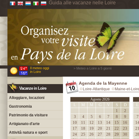
Guida alle vacanze nelle Loire
Il meteo oggi
> Meteo a Loire a 5 giorni
in Loire
Agenda de la Mayenne
Vacanze in Loire
Loire-Atlantique
Maine-et-Loir
Alloggiare, locazioni
Agosto 2026
L
M
M
G
V
S
D
L
Gastronomia
1
2
Patrimonio da visitare
3
4
5
6
7
8
9
7
10
11
12
13
14
15
16
1
Artigianato d'arte
17
18
19
20
21
22
23
2
Attività natura e sport
24
25
26
27
28
29
30
2