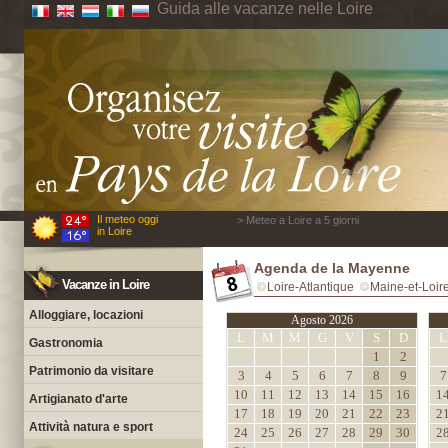
Guida alle vacanze nelle Loire
Il meteo oggi
> Meteo a Loire a 5 giorni
in Loire
Agenda de la Mayenne
Vacanze in Loire
Loire-Atlantique
Maine-et-Loir
Alloggiare, locazioni
Agosto 2026
L
M
M
G
V
S
D
L
Gastronomia
1
2
Patrimonio da visitare
3
4
5
6
7
8
9
7
10
11
12
13
14
15
16
1
Artigianato d'arte
17
18
19
20
21
22
23
2
Attività natura e sport
24
25
26
27
28
29
30
2