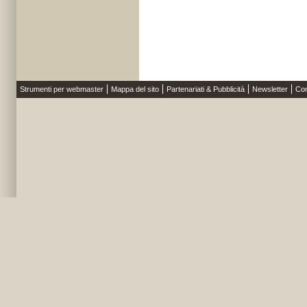
Strumenti per webmaster
Mappa del sito
Partenariati & Pubblicità
Newsletter
Con