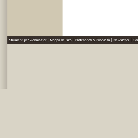
Strumenti per webmaster
Mappa del sito
Partenariati & Pubblicità
Newsletter
Con