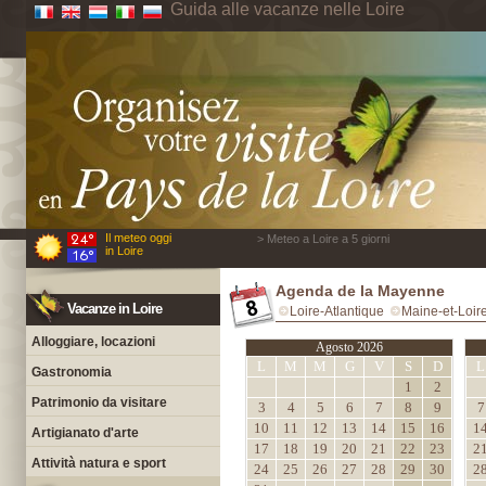
Guida alle vacanze nelle Loire
Il meteo oggi
> Meteo a Loire a 5 giorni
in Loire
Agenda de la Mayenne
Vacanze in Loire
Loire-Atlantique
Maine-et-Loir
Alloggiare, locazioni
Agosto 2026
L
M
M
G
V
S
D
L
Gastronomia
1
2
Patrimonio da visitare
3
4
5
6
7
8
9
7
10
11
12
13
14
15
16
1
Artigianato d'arte
17
18
19
20
21
22
23
2
Attività natura e sport
24
25
26
27
28
29
30
2