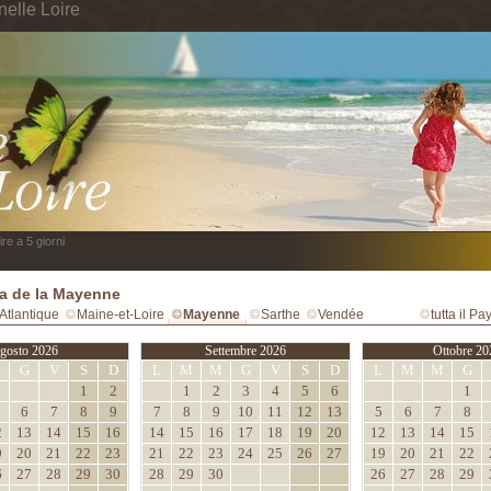
nelle Loire
re a 5 giorni
a de la Mayenne
Atlantique
Maine-et-Loire
Mayenne
Sarthe
Vendée
tutta il Pa
gosto 2026
Settembre 2026
Ottobre 20
M
G
V
S
D
L
M
M
G
V
S
D
L
M
M
G
1
2
1
2
3
4
5
6
1
6
7
8
9
7
8
9
10
11
12
13
5
6
7
8
2
13
14
15
16
14
15
16
17
18
19
20
12
13
14
15
9
20
21
22
23
21
22
23
24
25
26
27
19
20
21
22
6
27
28
29
30
28
29
30
26
27
28
29