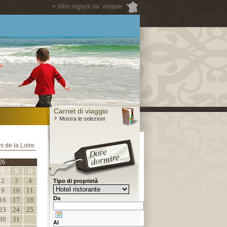
> Altre regioni da visitare
Carnet di viaggio
Mostra le selezioni
ys de la Loire
26
V
S
D
2
3
4
Tipo di proprietà
9
10
11
Da
16
17
18
23
24
25
30
31
Al