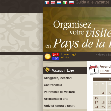
Guida alle vacanze 
Il meteo oggi
> Meteo a Loi
in Loire
Agend
Vacanze in Loire
Loire-
Alloggiare, locazioni
A
L
M
Gastronomia
Patrimonio da visitare
3
4
5
10
11
1
Artigianato d'arte
17
18
1
Attività natura e sport
24
25
2