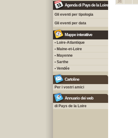
31
Agenda di Pays de la Loire
Gli eventi per tipologia
Gli eventi per data
Mappe interattive
• Loire-Atlantique
• Maine-et-Loire
• Mayenne
• Sarthe
• Vendée
Cartoline
Per i vostri amici
Annuario dei web
di Pays de la Loire