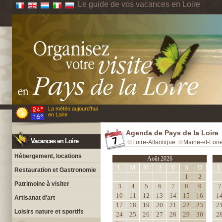
Le guide de vos vacances en Loire
La météo aujourd'hui
en Loire
Agenda de Pays de la Loire
Vacances en Loire
Loire-Atlantique
Maine-et-Loir
Hébergement, locations
Août 2026
L
M
M
J
V
S
D
L
Restauration et Gastronomie
1
2
Patrimoine à visiter
3
4
5
6
7
8
9
7
10
11
12
13
14
15
16
1
Artisanat d'art
17
18
19
20
21
22
23
2
Loisirs nature et sportifs
24
25
26
27
28
29
30
2