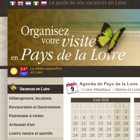
Le guide de vos vacances en Loire
La météo aujourd'hui
en Loire
Agenda de Pays de la Loire
Vacances en Loire
Loire-Atlantique
Maine-et-Loir
Hébergement, locations
Août 2026
L
M
M
J
V
S
D
L
Restauration et Gastronomie
1
2
Patrimoine à visiter
3
4
5
6
7
8
9
7
10
11
12
13
14
15
16
1
Artisanat d'art
17
18
19
20
21
22
23
2
Loisirs nature et sportifs
24
25
26
27
28
29
30
2