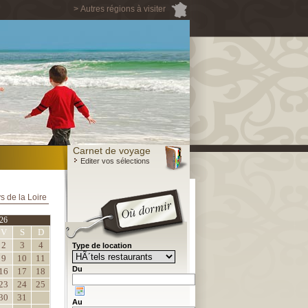
> Autres régions à visiter
Carnet de voyage
Editer vos sélections
s de la Loire
26
V
S
D
2
3
4
Type de location
9
10
11
Du
16
17
18
23
24
25
30
31
Au