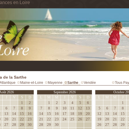
ances en Loire
 de la Sarthe
Atlantique
Maine-et-Loire
Mayenne
Sarthe
Vendée
Tous Pay
Août 2026
Septembre 2026
Octobre 20
M
J
V
S
D
L
M
M
J
V
S
D
L
M
M
J
1
2
1
2
3
4
5
6
1
6
7
8
9
7
8
9
10
11
12
13
5
6
7
8
2
13
14
15
16
14
15
16
17
18
19
20
12
13
14
15
9
20
21
22
23
21
22
23
24
25
26
27
19
20
21
22
6
27
28
29
30
28
29
30
26
27
28
29