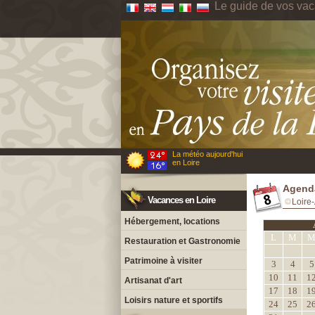
Le guide de vos vac
La météo aujourd'hui
en Loire
Agenda
Vacances en Loire
Loire-
Hébergement, locations
L
M
Restauration et Gastronomie
Patrimoine à visiter
3
4
5
10
11
1
Artisanat d'art
17
18
1
Loisirs nature et sportifs
24
25
2