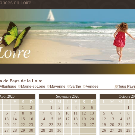
ances en Loire
 de Pays de la Loire
Atlantique
Maine-et-Loire
Mayenne
Sarthe
Vendée
Tous Pays
Août 2026
Septembre 2026
Octobre 20
M
J
V
S
D
L
M
M
J
V
S
D
L
M
M
J
1
2
1
2
3
4
5
6
1
6
7
8
9
7
8
9
10
11
12
13
5
6
7
8
2
13
14
15
16
14
15
16
17
18
19
20
12
13
14
15
9
20
21
22
23
21
22
23
24
25
26
27
19
20
21
22
6
27
28
29
30
28
29
30
26
27
28
29