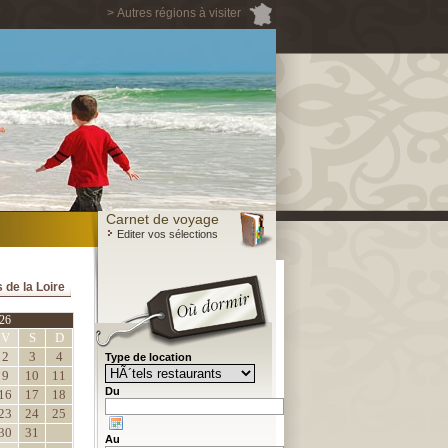
> Autres régions à visiter
Carnet de voyage
Editer vos sélections
 de la Loire
26
V
S
D
2
3
4
Type de location
9
10
11
Du
16
17
18
23
24
25
30
31
Au