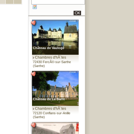
Château de Vaulogé
Chambres d'hÃ´tes
72430 FercÃ©-sur-Sarthe
(Sarthe)
Château de La Barre
Chambres d'hÃ´tes
72120 Conflans-sur-Anille
(Sarthe)