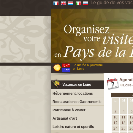
Le guide de vos vac
La météo aujourd'hui
en Loire
Agenda
Vacances en Loire
Loire-
Hébergement, locations
L
M
Restauration et Gastronomie
Patrimoine à visiter
3
4
5
10
11
1
Artisanat d'art
17
18
1
Loisirs nature et sportifs
24
25
2