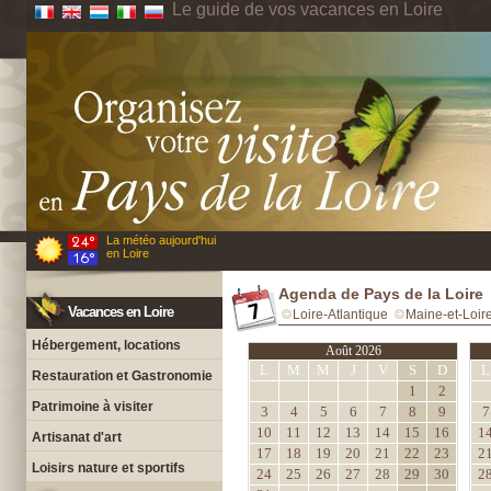
Le guide de vos vacances en Loire
La météo aujourd'hui
en Loire
Agenda de Pays de la Loire
Vacances en Loire
Loire-Atlantique
Maine-et-Loir
Hébergement, locations
Août 2026
L
M
M
J
V
S
D
L
Restauration et Gastronomie
1
2
Patrimoine à visiter
3
4
5
6
7
8
9
7
10
11
12
13
14
15
16
1
Artisanat d'art
17
18
19
20
21
22
23
2
Loisirs nature et sportifs
24
25
26
27
28
29
30
2