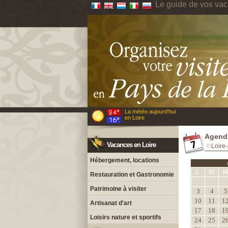
Le guide de vos vac
La météo aujourd'hui
en Loire
Agenda
Vacances en Loire
Loire-
Hébergement, locations
L
M
Restauration et Gastronomie
Patrimoine à visiter
3
4
5
10
11
1
Artisanat d'art
17
18
1
Loisirs nature et sportifs
24
25
2