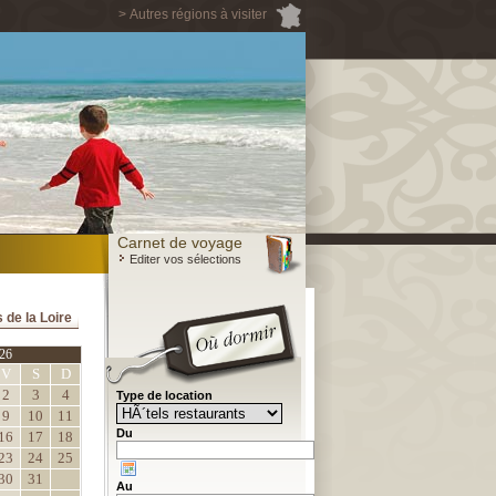
> Autres régions à visiter
Carnet de voyage
Editer vos sélections
 de la Loire
26
V
S
D
2
3
4
Type de location
9
10
11
Du
16
17
18
23
24
25
30
31
Au