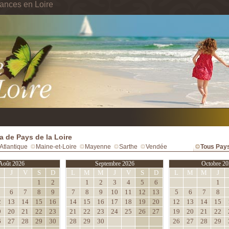
ances en Loire
 de Pays de la Loire
Atlantique
Maine-et-Loire
Mayenne
Sarthe
Vendée
Tous Pays
Août 2026
Septembre 2026
Octobre 20
M
J
V
S
D
L
M
M
J
V
S
D
L
M
M
J
1
2
1
2
3
4
5
6
1
6
7
8
9
7
8
9
10
11
12
13
5
6
7
8
2
13
14
15
16
14
15
16
17
18
19
20
12
13
14
15
9
20
21
22
23
21
22
23
24
25
26
27
19
20
21
22
6
27
28
29
30
28
29
30
26
27
28
29