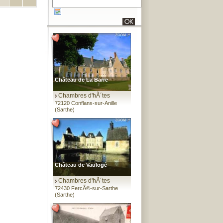
Château de La Barre
Chambres d'hÃ´tes
72120 Conflans-sur-Anille
(Sarthe)
Château de Vaulogé
Chambres d'hÃ´tes
72430 FercÃ©-sur-Sarthe
(Sarthe)