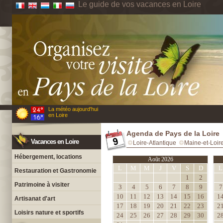
Le guide de vos vacances en Loire
La météo aujourd'hui
en Loire
Agenda de Pays de la Loire
Vacances en Loire
Loire-Atlantique
Maine-et-Loir
Hébergement, locations
Août 2026
L
M
M
J
V
S
D
L
Restauration et Gastronomie
1
2
Patrimoine à visiter
3
4
5
6
7
8
9
7
10
11
12
13
14
15
16
1
Artisanat d'art
17
18
19
20
21
22
23
2
Loisirs nature et sportifs
24
25
26
27
28
29
30
2